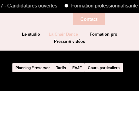
 Candidatures ouvertes
Formation professionnalisante 20
Contact
Le studio
La Chair Dance
Formation pro
Presse & vidéos
Planning // réserver
Tarifs
EVJF
Cours particuliers