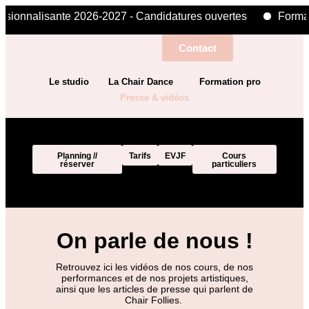
sionnalisante 2026-2027 - Candidatures ouvertes
Formati
Contact
Le studio
La Chair Dance
Formation pro
Presse & vidéos
Planning //
Tarifs
EVJF
Cours
réserver
particuliers
On parle de nous !
Retrouvez ici les vidéos de nos cours, de nos
performances et de nos projets artistiques,
ainsi que les articles de presse qui parlent de
Chair Follies.