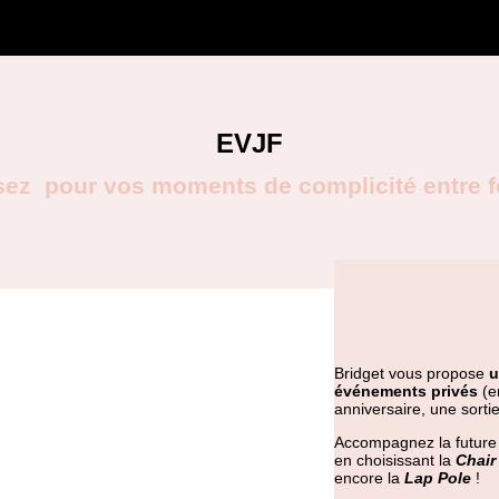
EVJF
sez
pour vos moments de complicité entre 
Bridget vous propose
u
événements privés
(e
anniversaire, une sorti
Accompagnez la future
en choisissant la
Chair
encore la
Lap Pole
!