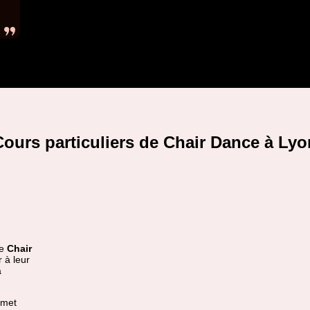
Cours particuliers de Chair Dance à Lyo
de
Chair
 à leur
a
rmet