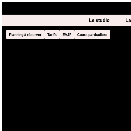
Le studio
La
Planning // réserver
Tarifs
EVJF
Cours particuliers