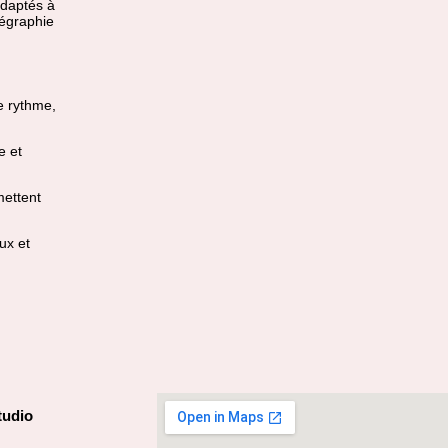
adaptés à
régraphie
e rythme,
e et
mettent
ux et
tudio